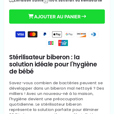
Livraison Suivie
100% Satisfait ou Remboursé
quantité
quantité
de
de
Stérilisateur
Stérilisateur
AJOUTER AU PANIER
biberon
biberon
|
|
Ultra-
Ultra-
Moyens
rapide
rapide
de
€34,99
paiement
Prix
habituel
Stérilisateur biberon : la
solution idéale pour l'hygiène
de bébé
Savez-vous combien de bactéries peuvent se
développer dans un biberon mal nettoyé ? Des
milliers ! Avec un nouveau-né à la maison,
l'hygiène devient une préoccupation
quotidienne. Le stérilisateur biberon
représente la solution parfaite pour éliminer