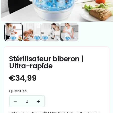
Stérilisateur biberon |
Ultra-rapide
Quantité
Réduire
Augmenter
la
la