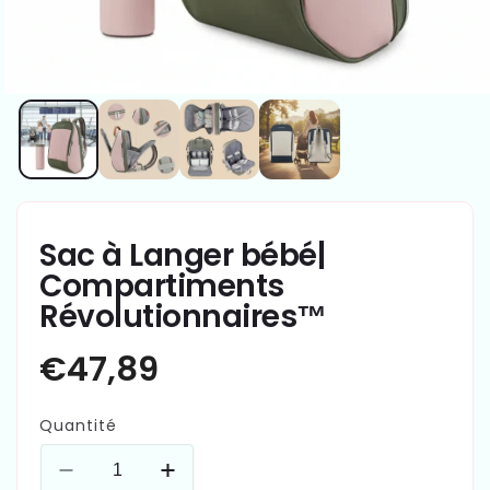
Sac à Langer bébé|
Compartiments
Révolutionnaires™
Quantité
Réduire
Augmenter