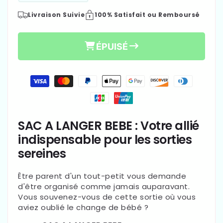
la
la
Livraison Suivie
100% Satisfait ou Remboursé
quantité
quantité
de
de
Sac
Sac
ÉPUISÉ
à
à
Langer
Langer
bébé|
bébé|
Moyens
Compartiments
Compartiments
de
Révolutionnaires™
Révolutionnaires™
paiement
€47,89
Prix
SAC A LANGER BEBE : Votre allié
habituel
indispensable pour les sorties
sereines
Être parent d'un tout-petit vous demande
d'être organisé comme jamais auparavant.
Vous souvenez-vous de cette sortie où vous
aviez oublié le change de bébé ?