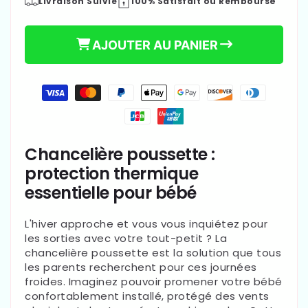
Livraison Suivie
100% Satisfait ou Remboursé
quantité
quantité
de
de
Chancelière
Chancelière
AJOUTER AU PANIER
poussette
poussette
|
|
CozyBébé
CozyBébé
Moyens
de
€27,99
paiement
Prix
habituel
Chancelière poussette :
protection thermique
essentielle pour bébé
L'hiver approche et vous vous inquiétez pour
les sorties avec votre tout-petit ? La
chancelière poussette est la solution que tous
les parents recherchent pour ces journées
froides. Imaginez pouvoir promener votre bébé
confortablement installé, protégé des vents