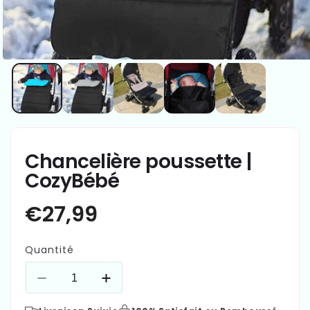
Chancelière poussette |
CozyBébé
Quantité
Réduire
Augmenter
la
la