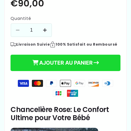
Quantité
Réduire
Augmenter
la
la
Livraison Suivie
100% Satisfait ou Remboursé
quantité
quantité
de
de
Chancelière
Chancelière
AJOUTER AU PANIER
-
-
BonSommeil™
BonSommeil™
-
-
Moyens
ROSE
ROSE
de
paiement
Chancelière Rose: Le Confort
€90,00
Prix
Ultime pour Votre Bébé
habituel