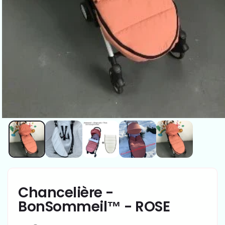
Chancelière -
BonSommeil™ - ROSE